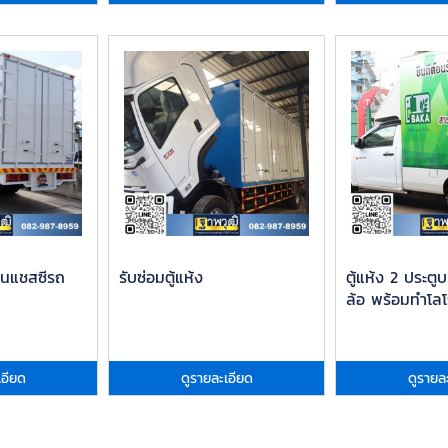
ูบนแชสซีรถ
รับซ่อมตู้แห้ง
ตู้แห้ง 2 ประต
ล้อ พร้อมทำโลโ
เอียด
ดูรายละเอียด
ดูรายล