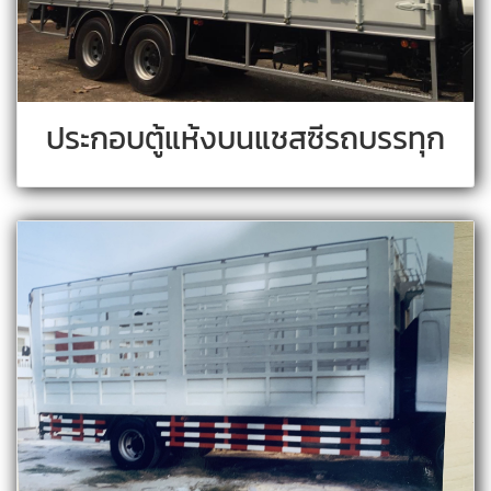
ประกอบตู้แห้งบนแชสซีรถบรรทุก