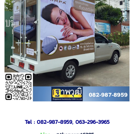
Tel :
082-987-8959
,
063-296-3965